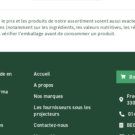
 le prix et les produits de notre assortiment soient aussi exac
ns (notamment sur les ingrédients, les valeurs nutritives, les r
vérifier l'emballage avant de consommer un produit.
de en
Accueil
Bo
A propos
arma
Nos marques
Fre
330
Les fournisseurs sous les
projecteurs
01
es
Contactez-nous
BE0