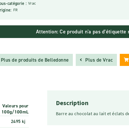
ous-catégorie :
Vrac
rigine:
FR
Attention: Ce produit n'a pas d’étiquett
Plus de produits de Belledonne
Plus de Vrac
Description
Valeurs pour
100g/100mL
Barre au chocolat au lait et éclats 
2495 kj