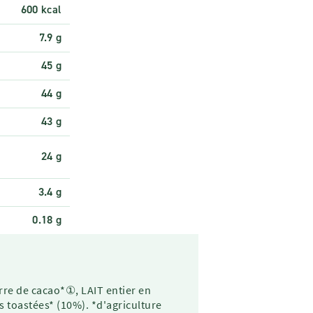
600 kcal
7.9 g
45 g
44 g
43 g
24 g
3.4 g
0.18 g
re de cacao*①, LAIT entier en
 toastées* (10%). *d'agriculture