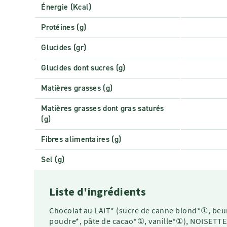
Énergie (Kcal)
Protéines (g)
Glucides (gr)
Glucides dont sucres (g)
Matières grasses (g)
Matières grasses dont gras saturés
(g)
Fibres alimentaires (g)
Sel (g)
Liste d'ingrédients
Chocolat au LAIT* (sucre de canne blond*①, beur
poudre*, pâte de cacao*①, vanille*①), NOISETTEs