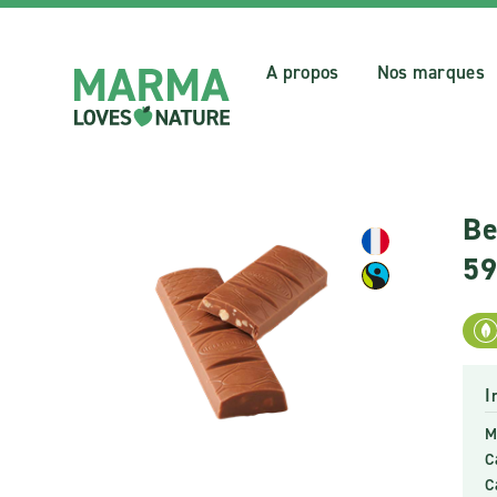
A propos
Nos marques
Be
5
I
M
C
C