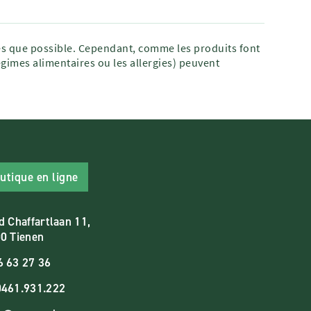
tes que possible. Cependant, comme les produits font
égimes alimentaires ou les allergies) peuvent
utique en ligne
d Chaffartlaan 11,
0 Tienen
6 63 27 36
461.931.222