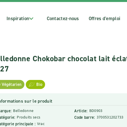
Inspiration
Contactez-nous
Offres d'emploi
lledonne Chokobar chocolat lait éclat
927
Végétarien
Bio
nformations sur le produit
arque:
Belledonne
Article:
BD0903
atégorie:
Produits secs
Code barre:
3700531202733
atégorie principale :
Vrac