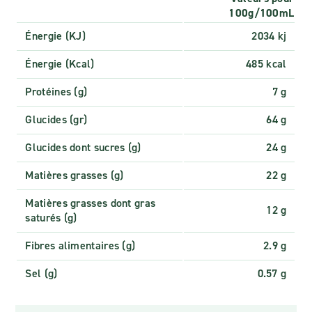
100g/100mL
Énergie (KJ)
2034 kj
Énergie (Kcal)
485 kcal
Protéines (g)
7 g
Glucides (gr)
64 g
Glucides dont sucres (g)
24 g
Matières grasses (g)
22 g
Matières grasses dont gras
12 g
saturés (g)
Fibres alimentaires (g)
2.9 g
Sel (g)
0.57 g