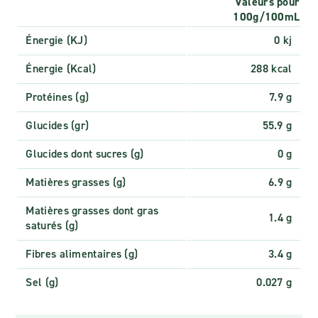
Valeurs pour
100g/100mL
Énergie (KJ)
0 kj
Énergie (Kcal)
288 kcal
Protéines (g)
7.9 g
Glucides (gr)
55.9 g
Glucides dont sucres (g)
0 g
Matières grasses (g)
6.9 g
Matières grasses dont gras
1.4 g
saturés (g)
Fibres alimentaires (g)
3.4 g
Sel (g)
0.027 g