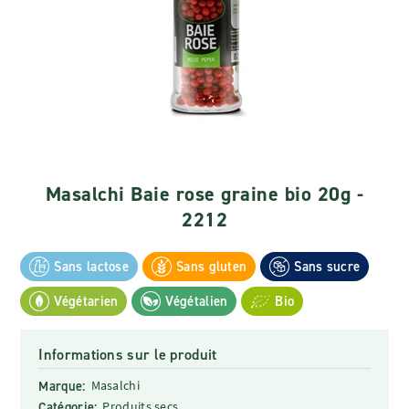
Masalchi Baie rose graine bio 20g -
2212
Sans lactose
Sans gluten
Sans sucre
Végétarien
Végétalien
Bio
Informations sur le produit
Marque:
Masalchi
Catégorie:
Produits secs