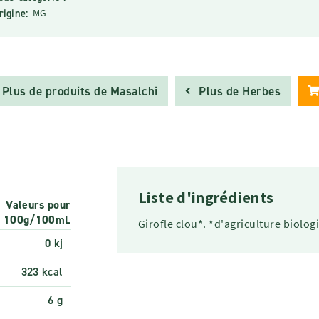
rigine:
MG
Plus de produits de Masalchi
Plus de Herbes
Liste d'ingrédients
Valeurs pour
100g/100mL
Girofle clou*. *d'agriculture biolog
0 kj
323 kcal
6 g