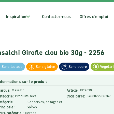
Inspiration
Contactez-nous
Offres d'emploi
salchi Girofle clou bio 30g - 2256
Sans lactose
Sans gluten
Sans sucre
Végétar
nformations sur le produit
arque:
Masalchi
Article:
BD2039
atégorie:
Produits secs
Code barre:
3760022906267
atégorie
Conserves, potages et
epices
rincipale :
ous-catégorie :
Herbes