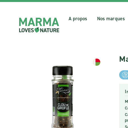
A propos
Nos marques
Ma
I
M
C
C
p
S