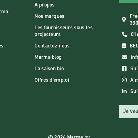
A propos
arma
Nos marques
Fre
330
Les fournisseurs sous les
projecteurs
01
es
Contactez-nous
BE0
Marma blog
in
s
La saison bio
Sui
Offres d'emploi
Aim
Sui
Je veu
© 2026 Marma bv