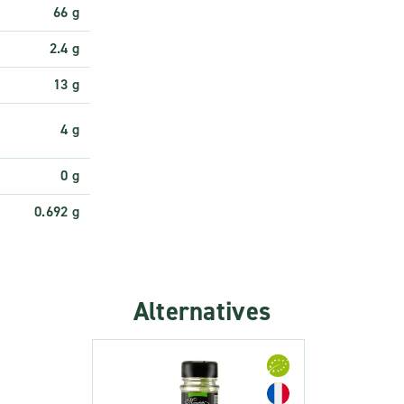
66 g
2.4 g
13 g
4 g
0 g
0.692 g
Alternatives