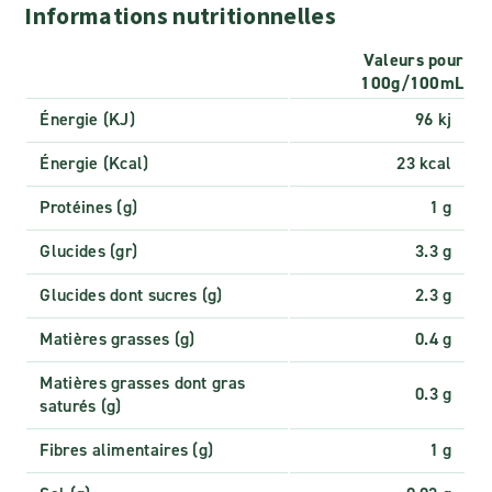
Informations nutritionnelles
Valeurs pour
100g/100mL
Énergie (KJ)
96 kj
Énergie (Kcal)
23 kcal
Protéines (g)
1 g
Glucides (gr)
3.3 g
Glucides dont sucres (g)
2.3 g
Matières grasses (g)
0.4 g
Matières grasses dont gras
0.3 g
saturés (g)
Fibres alimentaires (g)
1 g