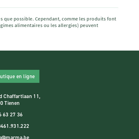
tes que possible. Cependant, comme les produits font
égimes alimentaires ou les allergies) peuvent
utique en ligne
d Chaffartlaan 11,
0 Tienen
6 63 27 36
461.931.222
fo@marma.be