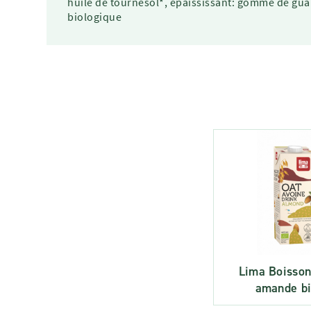
huile de tournesol*, épaississant: gomme de guar*
biologique
Lima Boisson
amande bi