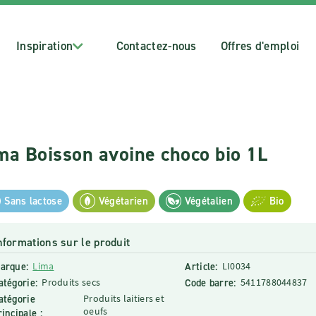
Inspiration
Contactez-nous
Offres d'emploi
ma Boisson avoine choco bio 1L
Sans lactose
Végétarien
Végétalien
Bio
nformations sur le produit
arque:
Lima
Article:
LI0034
atégorie:
Produits secs
Code barre:
5411788044837
atégorie
Produits laitiers et
oeufs
rincipale :