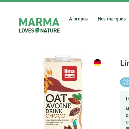
A propos
Nos marques
Li
I
M
C
C
p