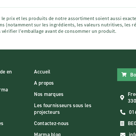
 le prix et les produits de notre assortiment soient aussi exac
ns (notamment sur les ingrédients, les valeurs nutritives, les r
vérifier l'emballage avant de consommer un produit.
de en
Accueil
Bo
A propos
arma
Nos marques
Fre
330
Les fournisseurs sous les
projecteurs
01
es
Contactez-nous
BE0
Marma blog
in