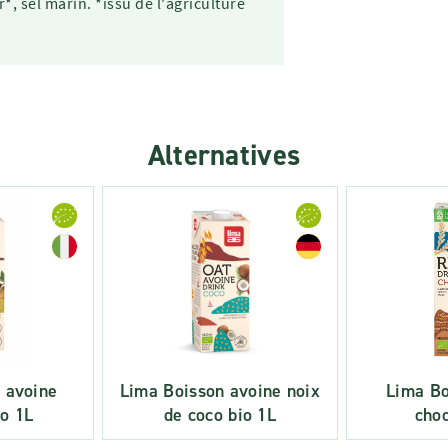
, sel marin. *issu de l'agriculture
Alternatives
 avoine
Lima Boisson avoine noix
Lima Bo
o 1L
de coco bio 1L
choc