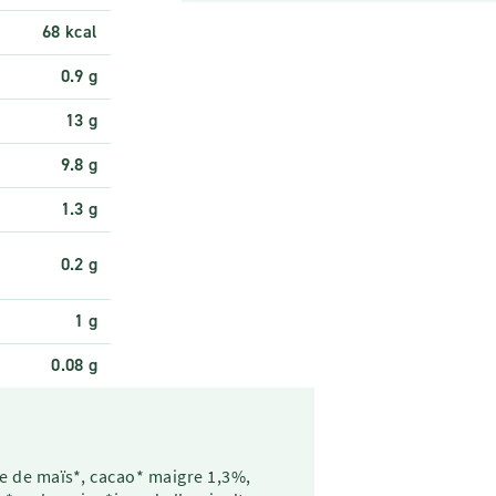
68 kcal
0.9 g
13 g
9.8 g
1.3 g
0.2 g
1 g
0.08 g
se de maïs*, cacao* maigre 1,3%,