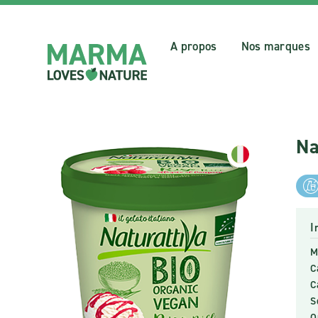
A propos
Nos marques
Na
I
M
C
C
S
O