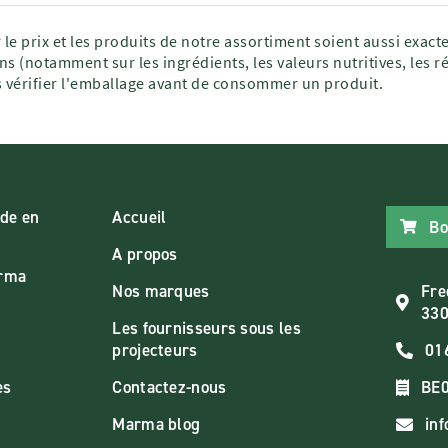
 le prix et les produits de notre assortiment soient aussi exac
ns (notamment sur les ingrédients, les valeurs nutritives, les r
vérifier l'emballage avant de consommer un produit.
de en
Accueil
Bo
A propos
arma
Nos marques
Fre
330
Les fournisseurs sous les
projecteurs
01
es
Contactez-nous
BE0
Marma blog
in