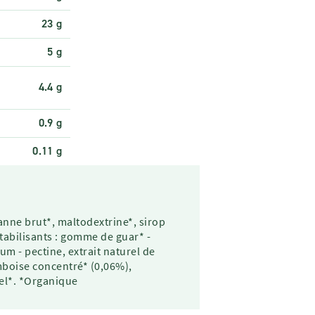
23 g
5 g
4.4 g
0.9 g
0.11 g
anne brut*, maltodextrine*, sirop
stabilisants : gomme de guar* -
m - pectine, extrait naturel de
amboise concentré* (0,06%),
rel*. *Organique