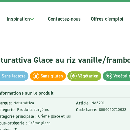
Inspiration
Contactez-nous
Offres d'emploi
turattiva Glace au riz vanille/framb
Sans lactose
Sans gluten
Végétarien
Végétali
nformations sur le produit
arque:
Naturattiva
Article:
NA5201
atégorie:
Produits surgéles
Code barre:
8006040710932
atégorie principale :
Crème glace et jus
ous-catégorie :
Crème glace
rigine:
IT