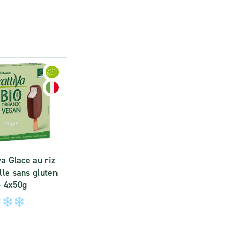
a Glace au riz
ille sans gluten
o 4x50g