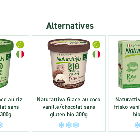
Alternatives
ace au riz
Naturattiva Glace au coco
Naturattiv
lat sans
vanille/chocolat sans
frisko van
 300g
gluten bio 300g
bi