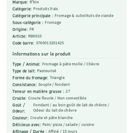
Marque:
R'bio
Catégorie:
Produits frais
Catégorie principale :
Fromage & substituts de viande
Sous-catégorie :
Fromage
Origine:
FR
Article:
RB0010
Code barre:
3760013201425
Informations sur le produit
Type / Animal:
Fromage à pâte molle / Chèvre
Type de lait:
Pasteurisé
Forme du fromage:
Triangle
Consistance:
Souple / fondant
Teneur en matière grasse :
27
Croûte:
Croute fleurie / Non comestible
Goût /
Fondant / au bon goût de lait de chèvre /
Odeur du lait de chèvre
Odeur:
Couleur:
Croute et pâte blanche
Délicieux avec:
Pain/ pizza / salade / cuisine
Affinage / Durée :
Affiné / 15 jours