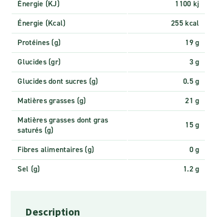
Énergie (KJ)
1100 kj
Énergie (Kcal)
255 kcal
Protéines (g)
19 g
Glucides (gr)
3 g
Glucides dont sucres (g)
0.5 g
Matières grasses (g)
21 g
Matières grasses dont gras
15 g
saturés (g)
Fibres alimentaires (g)
0 g
Sel (g)
1.2 g
Description