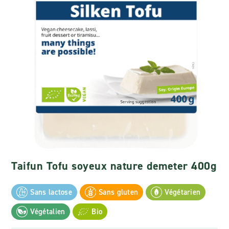
Taifun Tofu soyeux nature demeter 400g
Sans lactose
Sans gluten
Végétarien
Végétalien
Bio