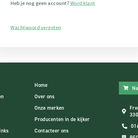
Heb je nog geen account?
Word klant
Wachtwoord vergeten
Home
Na
en
Over ons
Onze merken
Fre
330
Producenten in de kijker
01
inks
Contacteer ons
BE0