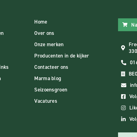
Home
Na
en
Over ons
Onze merken
Fre
330
Producenten in de kijker
01
inks
Contacteer ons
BE0
n
Marma blog
in
Seizoensgroen
Vol
Vacatures
Lik
Vol