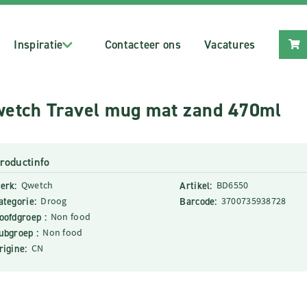
Inspiratie
Contacteer ons
Vacatures
etch Travel mug mat zand 470ml
roductinfo
erk:
Qwetch
Artikel:
BD6550
ategorie:
Droog
Barcode:
3700735938728
oofdgroep :
Non food
ubgroep :
Non food
rigine:
CN