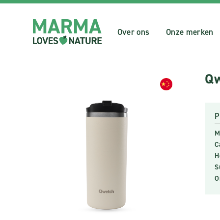
Over ons
Onze merken
Qw
P
M
C
H
S
O