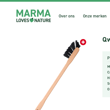
Over ons
Onze merken
Qw
P
M
C
H
S
O