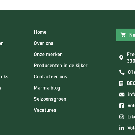
Home
Na
en
Over ons
Onze merken
Fre
330
Producenten in de kijker
01
inks
Contacteer ons
BE0
n
Marma blog
in
Seizoensgroen
Vol
Vacatures
Lik
Vol