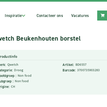
Inspiratie
Contacteer ons
Vacatures
etch Beukenhouten borstel
roductinfo
erk:
Qwetch
Artikel:
BD6557
ategorie:
Droog
Barcode:
3700735903283
oofdgroep :
Non food
ubgroep :
Non food
rigine:
CH