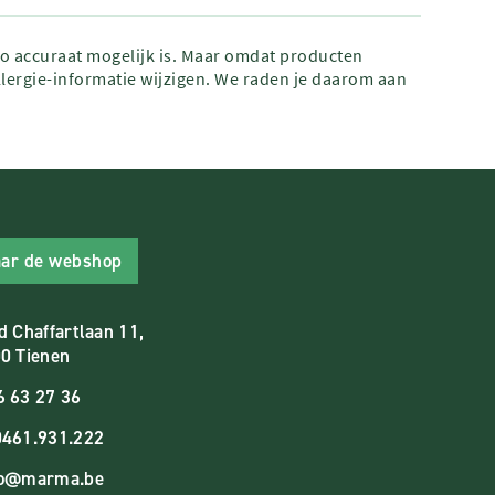
zo accuraat mogelijk is. Maar omdat producten
lergie-informatie wijzigen. We raden je daarom aan
ar de webshop
d Chaffartlaan 11,
0 Tienen
6 63 27 36
461.931.222
fo@marma.be