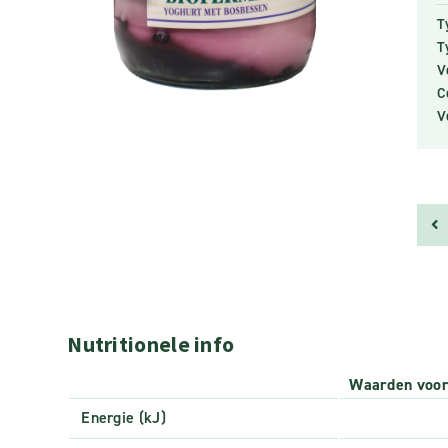
T
T
V
C
V
Nutritionele info
Waarden voo
Energie (kJ)