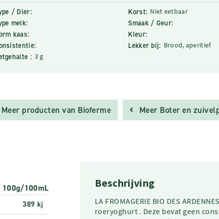
ype / Dier:
Korst:
Niet eetbaar
ype melk:
Smaak / Geur:
orm kaas:
Kleur:
onsistentie:
Lekker bij:
Brood, aperitief
etgehalte :
3 g
Meer producten van Bioferme
Meer Boter en zuivel
Beschrijving
r 100g/100mL
LA FROMAGERIE BIO DES ARDENNES p
389 kj
roeryoghurt . Deze bevat geen con