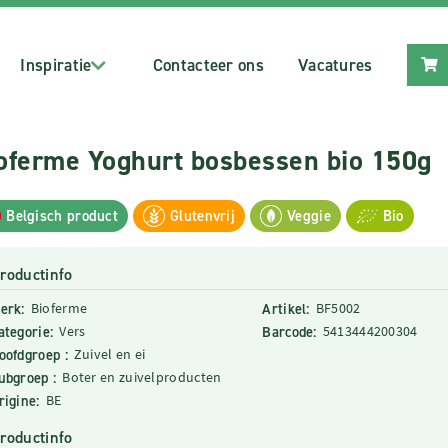
Inspiratie
Contacteer ons
Vacatures
oferme Yoghurt bosbessen bio 150g
Belgisch product
Glutenvrij
Veggie
Bio
roductinfo
erk:
Bioferme
Artikel:
BF5002
ategorie:
Vers
Barcode:
5413444200304
oofdgroep :
Zuivel en ei
ubgroep :
Boter en zuivelproducten
rigine:
BE
roductinfo