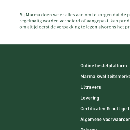
Bij Marma doen we er alles aan om te zorgen dat de 
regelmatig worden verbeterd of aangepast, kan produ
om altijd eerst de verpakking te lezen alvorens het p
Online bestelplatform
Marma kwaliteitsmerk
Ultravers
Levering
Certificaten & nuttige l
Algemene voorwaarde