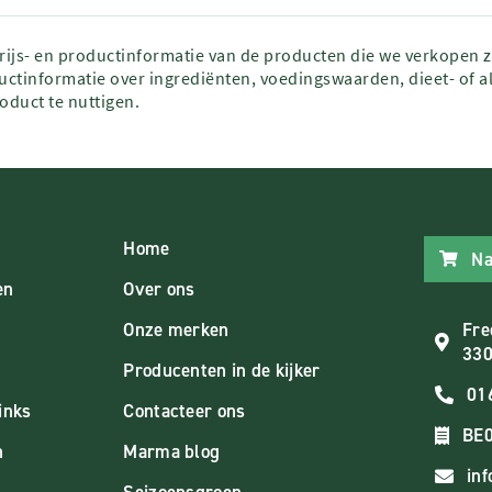
prijs- en productinformatie van de producten die we verkopen 
ctinformatie over ingrediënten, voedingswaarden, dieet- of al
roduct te nuttigen.
Home
Na
en
Over ons
Onze merken
Fre
330
Producenten in de kijker
01
inks
Contacteer ons
BE0
n
Marma blog
in