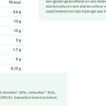
een goede gezondheid en een betere
93 kcal
starterculturen een startercultuur
staat bekend om zijn bijdrage aan 
3.4 g
13 g
13 g
3 g
1.7 g
0 g
0.13 g
 (bosbes* 50%, rietsuiker* 45%,
 (MELK). Gepasteuriseerd product.