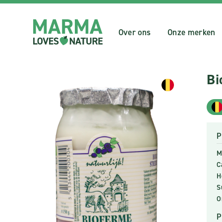
Over ons
Onze merken
Bi
P
M
C
H
S
O
P