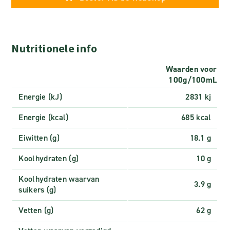
Nutritionele info
Waarden voor
100g/100mL
Energie (kJ)
2831 kj
Energie (kcal)
685 kcal
Eiwitten (g)
18.1 g
Koolhydraten (g)
10 g
Koolhydraten waarvan
3.9 g
suikers (g)
Vetten (g)
62 g