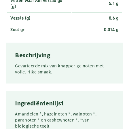
Vetten waarvan verzadigd
5.1 g
(g)
Vezels (g)
8.6 g
Zout gr
0.014 g
Beschrijving
Gevarieerde mix van knapperige noten met
volle, rijke smaak.
Ingrediëntenlijst
Amandelen *, hazelnoten *, walnoten *,
paranoten * en cashewnoten *. *van
biologische teelt