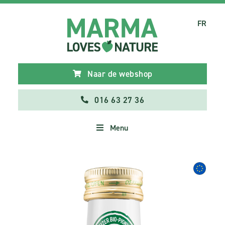
FR
Naar de webshop
016 63 27 36
Menu