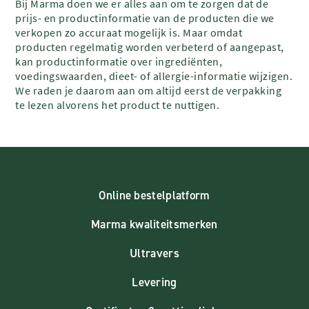
Bij Marma doen we er alles aan om te zorgen dat de
prijs- en productinformatie van de producten die we
verkopen zo accuraat mogelijk is. Maar omdat
producten regelmatig worden verbeterd of aangepast,
kan productinformatie over ingrediënten,
voedingswaarden, dieet- of allergie-informatie wijzigen.
We raden je daarom aan om altijd eerst de verpakking
te lezen alvorens het product te nuttigen.
Online bestelplatform
Marma kwaliteitsmerken
Ultravers
Levering