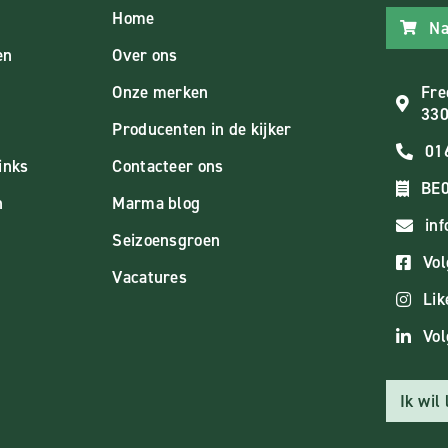
Home
Na
en
Over ons
Onze merken
Fre
330
Producenten in de kijker
01
inks
Contacteer ons
BE0
n
Marma blog
in
Seizoensgroen
Vol
Vacatures
Lik
Vol
Ik wil