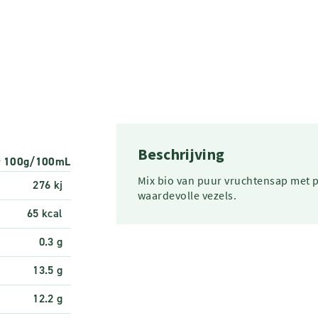
Beschrijving
r 100g/100mL
Mix bio van puur vruchtensap met 
276 kj
waardevolle vezels.
65 kcal
0.3 g
13.5 g
12.2 g