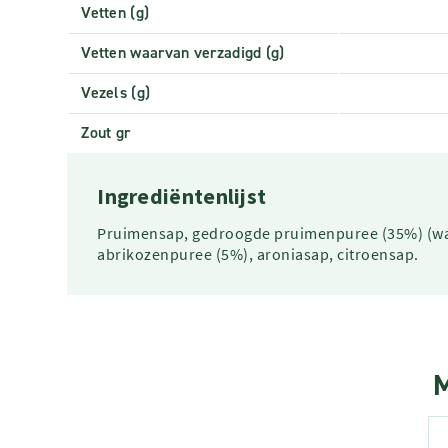
Vetten (g)
Vetten waarvan verzadigd (g)
Vezels (g)
Zout gr
Ingrediëntenlijst
Pruimensap, gedroogde pruimenpuree (35%) (wat
abrikozenpuree (5%), aroniasap, citroensap.
M