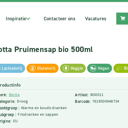
Inspiratie
Contacteer ons
Vacatures
otta Pruimensap bio 500ml
Lactosevrij
Glutenvrij
Veggie
Vegan
Bi
roductinfo
erk:
Biotta
Artikel:
BO0011
ategorie:
Droog
Barcode:
7618500948734
oofdgroep :
Warme en koude dranken
ubgroep :
Frisdranken en sappen
rigine:
EU