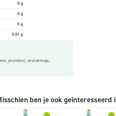
0 g
0 g
0 g
0.01 g
er, pruimen), druivensap,
isschien ben je ook geinteresseerd 