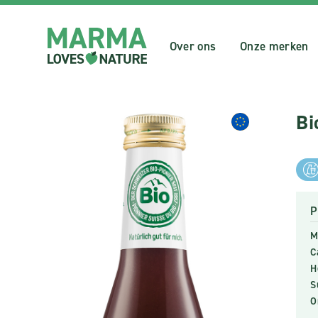
Over ons
Onze merken
Bi
P
M
C
H
S
O