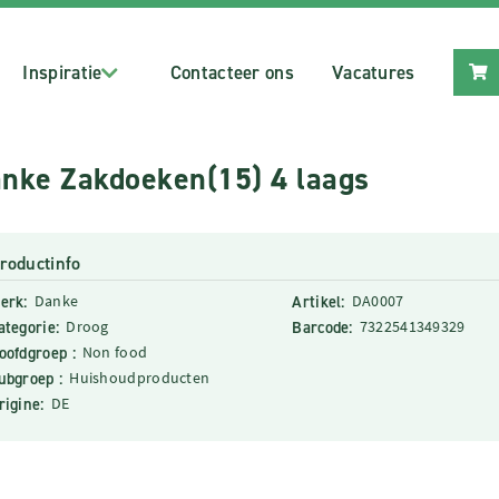
Inspiratie
Contacteer ons
Vacatures
nke Zakdoeken(15) 4 laags
roductinfo
erk:
Danke
Artikel:
DA0007
ategorie:
Droog
Barcode:
7322541349329
oofdgroep :
Non food
ubgroep :
Huishoudproducten
rigine:
DE