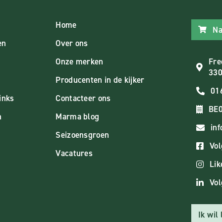
Home
Na
en
Over ons
Onze merken
Fre
330
Producenten in de kijker
01
inks
Contacteer ons
BE0
n
Marma blog
in
Seizoensgroen
Vol
Vacatures
Lik
Vol
Ik wil