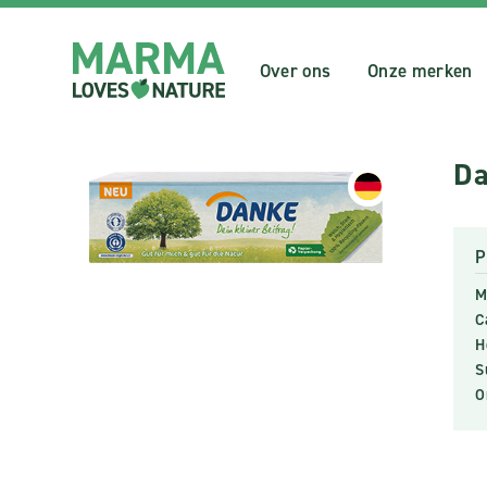
Over ons
Onze merken
Da
P
M
C
H
S
O