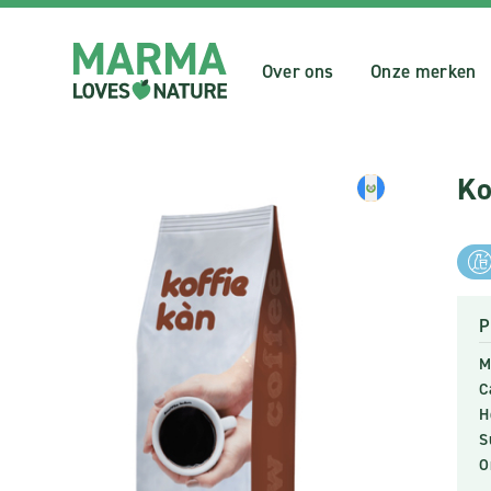
Over ons
Onze merken
Ko
P
M
C
H
S
O