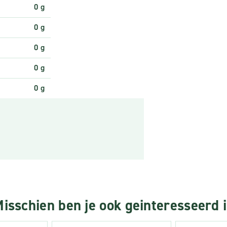
0 g
0 g
0 g
0 g
0 g
isschien ben je ook geinteresseerd 