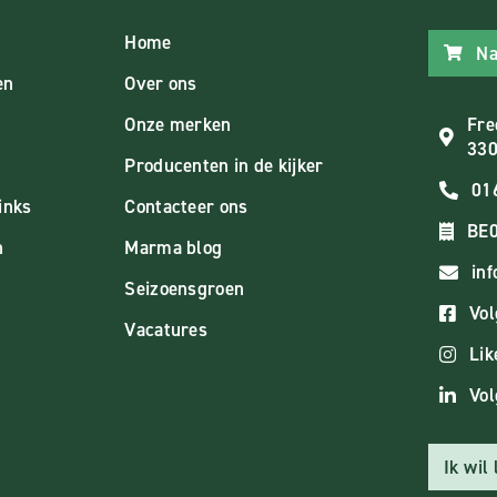
Home
Na
en
Over ons
Onze merken
Fre
330
Producenten in de kijker
01
inks
Contacteer ons
BE0
n
Marma blog
in
Seizoensgroen
Vol
Vacatures
Lik
Vol
Ik wil