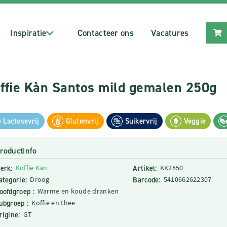
Inspiratie
Contacteer ons
Vacatures
ffie Kàn Santos mild gemalen 250g
Lactosevrij
Glutenvrij
Suikervrij
Veggie
roductinfo
erk:
Koffie Kan
Artikel:
KK2850
ategorie:
Droog
Barcode:
5410662622307
oofdgroep :
Warme en koude dranken
ubgroep :
Koffie en thee
rigine:
GT