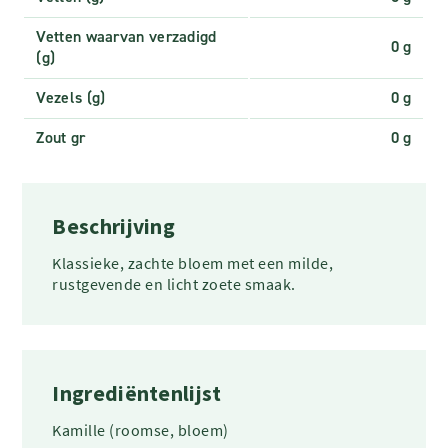
Vetten waarvan verzadigd
0 g
(g)
Vezels (g)
0 g
Zout gr
0 g
Beschrijving
Klassieke, zachte bloem met een milde,
rustgevende en licht zoete smaak.
Ingrediëntenlijst
Kamille (roomse, bloem)