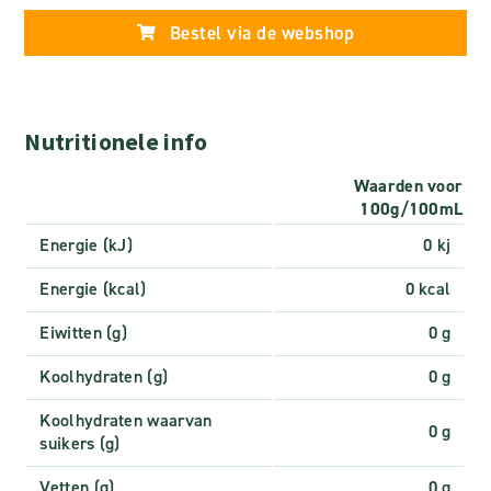
Bestel via de webshop
Nutritionele info
Waarden voor
100g/100mL
Energie (kJ)
0 kj
Energie (kcal)
0 kcal
Eiwitten (g)
0 g
Koolhydraten (g)
0 g
Koolhydraten waarvan
0 g
suikers (g)
Vetten (g)
0 g