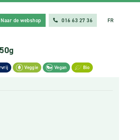
Naar de webshop
016 63 27 36
FR
150g
rvrij
Veggie
Vegan
Bio