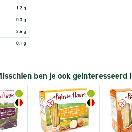
1.2 g
0.3 g
3.4 g
0.1 g
isschien ben je ook geinteresseerd 