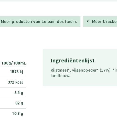
Meer producten van Le pain des fleurs
Meer Cracker
Ingrediëntenlijst
r 100g/100mL
Rijstmeel*, vijgenpoeder* (17%). *
1576 kj
landbouw.
372 kcal
6.5 g
82 g
10.9 g