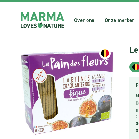
Over ons
Onze merken
Le
P
M
C
H
:
S
O