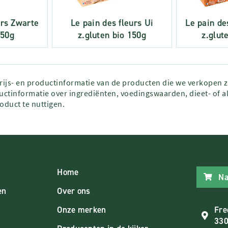
urs Zwarte
Le pain des fleurs Ui
Le pain de
150g
z.gluten bio 150g
z.glut
prijs- en productinformatie van de producten die we verkopen 
ctinformatie over ingrediënten, voedingswaarden, dieet- of al
roduct te nuttigen.
Home
Na
en
Over ons
Onze merken
Fre
330