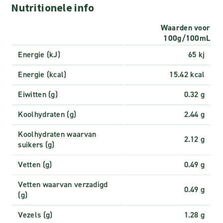
Nutritionele info
Waarden voor
100g/100mL
Energie (kJ)
65 kj
Energie (kcal)
15.42 kcal
Eiwitten (g)
0.32 g
Koolhydraten (g)
2.44 g
Koolhydraten waarvan
2.12 g
suikers (g)
Vetten (g)
0.49 g
Vetten waarvan verzadigd
0.49 g
(g)
Vezels (g)
1.28 g