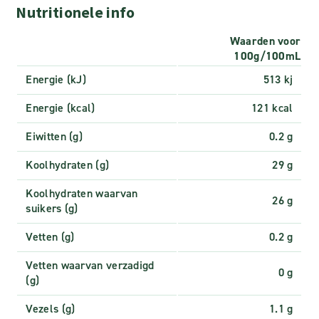
Nutritionele info
Waarden voor
100g/100mL
Energie (kJ)
513 kj
Energie (kcal)
121 kcal
Eiwitten (g)
0.2 g
Koolhydraten (g)
29 g
Koolhydraten waarvan
26 g
suikers (g)
Vetten (g)
0.2 g
Vetten waarvan verzadigd
0 g
(g)
Vezels (g)
1.1 g