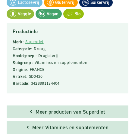
Lactosevrij
Glutenvrij
Suikervrij
Veggie
Vegan
Bio
Productinfo
Merk:
Superdiet
Categorie:
Droog
Hoofdgroep :
Drogisterij
Subgroep :
Vitamines en supplementen
Origine:
FRANCE
Artikel:
SD0420
Barcode:
3428881134404
Meer producten van Superdiet
Meer Vitamines en supplementen