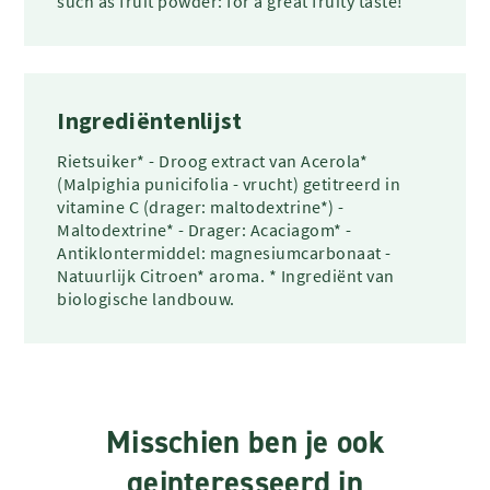
such as fruit powder: for a great fruity taste!
Ingrediëntenlijst
Rietsuiker* - Droog extract van Acerola*
(Malpighia punicifolia - vrucht) getitreerd in
vitamine C (drager: maltodextrine*) -
Maltodextrine* - Drager: Acaciagom* -
Antiklontermiddel: magnesiumcarbonaat -
Natuurlijk Citroen* aroma. * Ingrediënt van
biologische landbouw.
Misschien ben je ook
geinteresseerd in