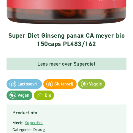
Super Diet Ginseng panax CA meyer bio
150caps PL483/162
Lees meer over Superdiet
Lactosevrij
Glutenvrij
Veggie
Vegan
Bio
Productinfo
Merk:
Superdiet
Categorie:
Droog