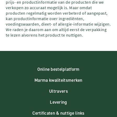
prijs- en productinformatie van de producten die we
verkopen zo accuraat mogelijk is. Maar omdat
producten regelmatig worden verbeterd of aangepast,
kan productinformatie over ingrediënten,
voedingswaarden, dieet- of allergie-informatie wijzigen.
We raden je daarom aan om altijd eerst de verpakking
te lezen alvorens het product te nuttigen.
Online bestelplatform
Marma kwaliteitsmerken
Ultravers
Levering
Certificaten & nuttige links