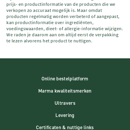
prijs- en productinformatie van de producten die we
verkopen zo accuraat mogelijk is. Maar omdat
producten regelmatig worden verbeterd of aangepast,
kan productinformatie over ingrediënten,
voedingswaarden, dieet- of allergie-informatie wijzigen.
We raden je daarom aan om altijd eerst de verpakking
te lezen alvorens het product te nuttigen.
Online bestelplatform
Marma kwaliteitsmerken
Ultravers
Levering
Certificaten & nuttige links