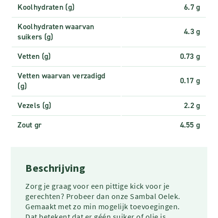
Koolhydraten (g)
6.7 g
Koolhydraten waarvan
4.3 g
suikers (g)
Vetten (g)
0.73 g
Vetten waarvan verzadigd
0.17 g
(g)
Vezels (g)
2.2 g
Zout gr
4.55 g
Beschrijving
Zorg je graag voor een pittige kick voor je
gerechten? Probeer dan onze Sambal Oelek.
Gemaakt met zo min mogelijk toevoegingen.
Dat betekent dat er géén suiker of olie is