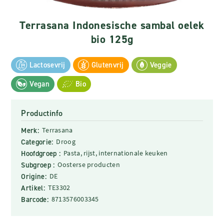
Terrasana Indonesische sambal oelek
bio 125g
Lactosevrij
Glutenvrij
Veggie
Vegan
Bio
Productinfo
Merk:
Terrasana
Categorie:
Droog
Hoofdgroep :
Pasta, rijst, internationale keuken
Subgroep :
Oosterse producten
Origine:
DE
Artikel:
TE3302
Barcode:
8713576003345