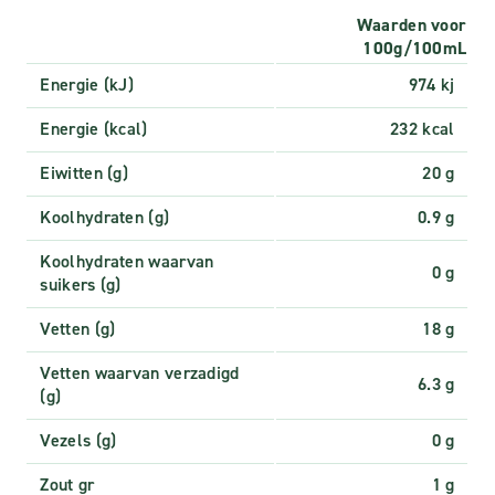
Waarden voor
100g/100mL
Energie (kJ)
974 kj
Energie (kcal)
232 kcal
Eiwitten (g)
20 g
Koolhydraten (g)
0.9 g
Koolhydraten waarvan
0 g
suikers (g)
Vetten (g)
18 g
Vetten waarvan verzadigd
6.3 g
(g)
Vezels (g)
0 g
Zout gr
1 g