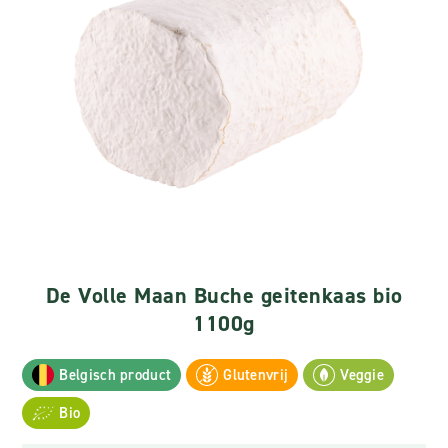
De Volle Maan Buche geitenkaas bio
1100g
Belgisch product
Glutenvrij
Veggie
Bio