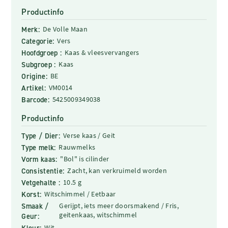
Productinfo
Merk:
De Volle Maan
Categorie:
Vers
Hoofdgroep :
Kaas & vleesvervangers
Subgroep :
Kaas
Origine:
BE
Artikel:
VM0014
Barcode:
5425009349038
Productinfo
Type / Dier:
Verse kaas / Geit
Type melk:
Rauwmelks
Vorm kaas:
"Bol" is cilinder
Consistentie:
Zacht, kan verkruimeld worden
Vetgehalte :
10.5 g
Korst:
Witschimmel / Eetbaar
Smaak /
Gerijpt, iets meer doorsmakend / Fris,
geitenkaas, witschimmel
Geur:
Kleur:
Wit