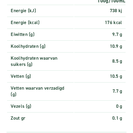
100g/100mL
Energie (kJ)
738 kj
Energie (kcal)
176 kcal
Eiwitten (g)
9.7 g
Koolhydraten (g)
10.9 g
Koolhydraten waarvan
8.5 g
suikers (g)
Vetten (g)
10.5 g
Vetten waarvan verzadigd
7.7 g
(g)
Vezels (g)
0 g
Zout gr
0.1 g