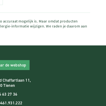
zo accuraat mogelijk is. Maar omdat producten
lergie-informatie wijzigen. We raden je daarom aan
ar de webshop
d Chaffartlaan 11,
0 Tienen
6 63 27 36
461.931.222