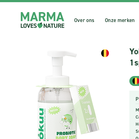
Over ons
Onze merken
Yo
1s
P
M
C
H
S
O