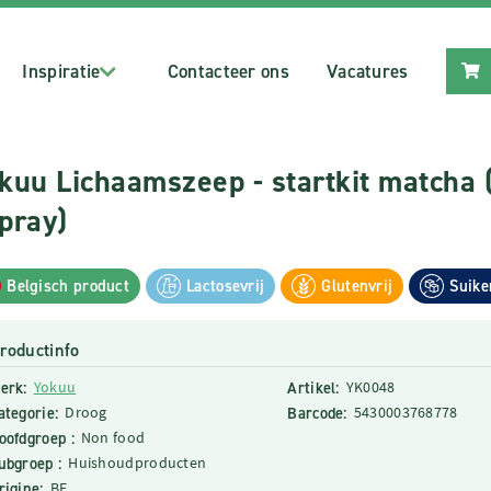
Inspiratie
Contacteer ons
Vacatures
kuu Lichaamszeep - startkit matcha 
pray)
Belgisch product
Lactosevrij
Glutenvrij
Suike
roductinfo
erk:
Yokuu
Artikel:
YK0048
ategorie:
Droog
Barcode:
5430003768778
oofdgroep :
Non food
ubgroep :
Huishoudproducten
rigine:
BE