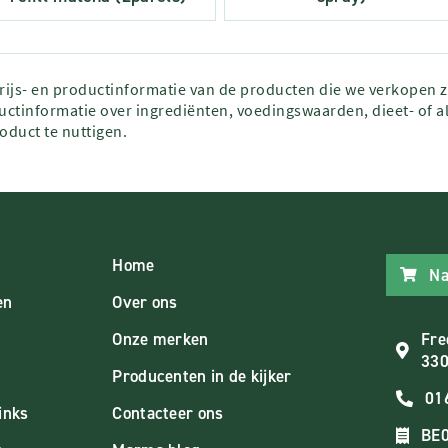
prijs- en productinformatie van de producten die we verkopen 
ctinformatie over ingrediënten, voedingswaarden, dieet- of al
roduct te nuttigen.
Home
Na
en
Over ons
Onze merken
Fre
330
Producenten in de kijker
01
inks
Contacteer ons
BE0