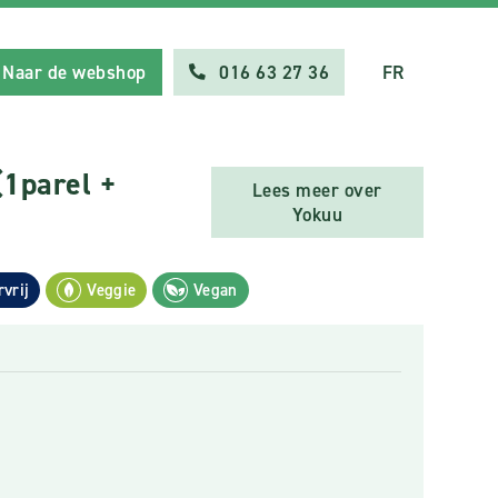
Naar de webshop
016 63 27 36
FR
(1parel +
Lees meer over
Yokuu
rvrij
Veggie
Vegan