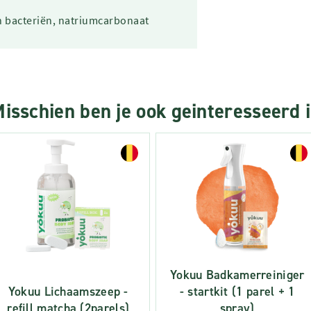
n bacteriën, natriumcarbonaat
isschien ben je ook geinteresseerd 
Yokuu Badkamerreiniger
Yokuu Lichaamszeep -
- startkit (1 parel + 1
refill matcha (2parels)
spray)