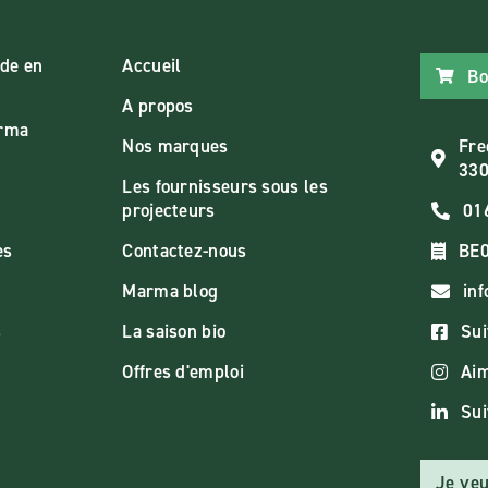
de en
Accueil
Bo
A propos
arma
Nos marques
Fre
330
Les fournisseurs sous les
projecteurs
01
es
Contactez-nous
BE0
Marma blog
in
s
La saison bio
Sui
Offres d'emploi
Aim
Sui
Je veu