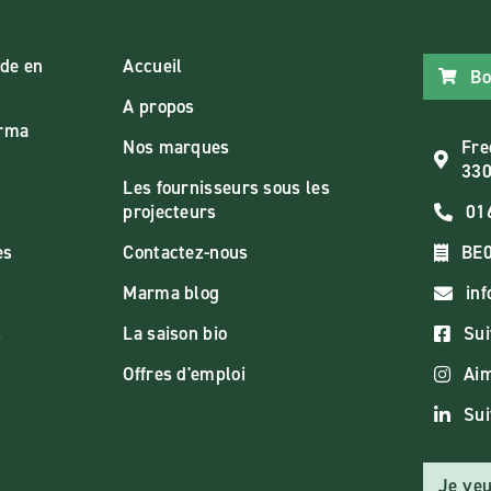
de en
Accueil
Bo
A propos
arma
Nos marques
Fre
330
Les fournisseurs sous les
projecteurs
01
es
Contactez-nous
BE0
Marma blog
in
s
La saison bio
Sui
Offres d'emploi
Aim
Sui
Je veu