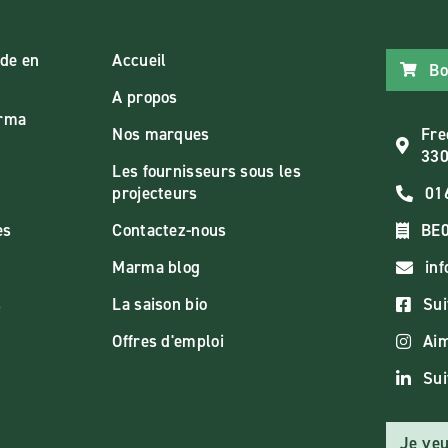
de en
Accueil
Bo
A propos
arma
Nos marques
Fre
330
Les fournisseurs sous les
projecteurs
01
es
Contactez-nous
BE0
Marma blog
in
s
La saison bio
Sui
Offres d'emploi
Aim
Sui
Je veu