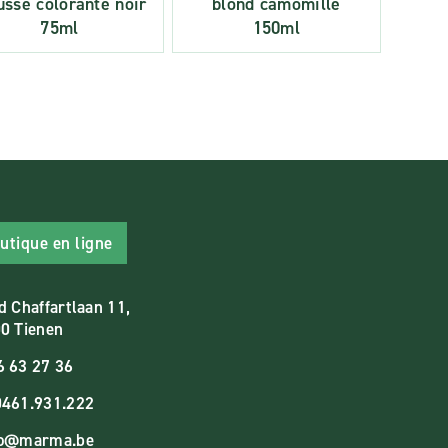
sse colorante noir
blond camomille
75ml
150ml
utique en ligne
d Chaffartlaan 11,
0 Tienen
6 63 27 36
461.931.222
fo@marma.be