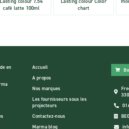
Lasting colour 7.54
Lasting colour Color
mou
café latte 100ml
chart
de en
Accueil
Bo
A propos
arma
Nos marques
Fre
330
Les fournisseurs sous les
projecteurs
01
es
Contactez-nous
BE0
Marma blog
in