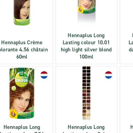
Hennaplus Long
Hennaplus Crème
Lasting colour 10.01
L
olorante 4.56 châtain
high light silver blond
d
60ml
100ml
Hennaplus Long
Hennaplus Long
H