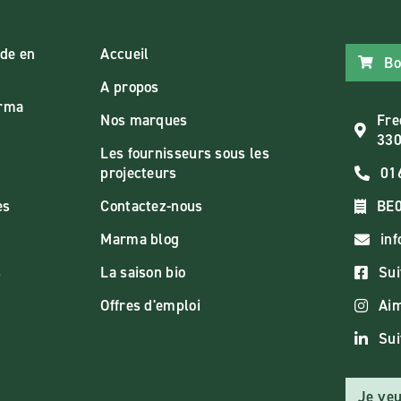
de en
Accueil
Bo
A propos
arma
Nos marques
Fre
330
Les fournisseurs sous les
projecteurs
01
es
Contactez-nous
BE0
Marma blog
in
s
La saison bio
Sui
Offres d'emploi
Aim
Sui
Je veu