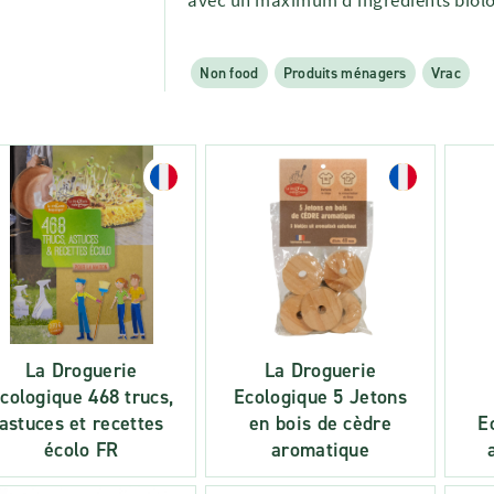
avec un maximum d'ingrédients biolo
Non food
Produits ménagers
Vrac
La Droguerie
La Droguerie
cologique 468 trucs,
Ecologique 5 Jetons
astuces et recettes
en bois de cèdre
E
écolo FR
aromatique