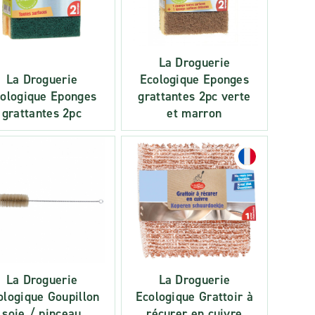
La Droguerie
La Droguerie
Ecologique Eponges
ologique Eponges
grattantes 2pc verte
grattantes 2pc
et marron
La Droguerie
La Droguerie
ologique Goupillon
Ecologique Grattoir à
soie / pinceau
récurer en cuivre