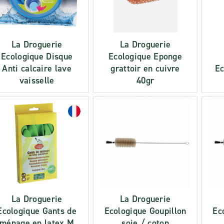
La Droguerie
La Droguerie
Ecologique Disque
Ecologique Eponge
Anti calcaire lave
grattoir en cuivre
Ec
vaisselle
40gr
La Droguerie
La Droguerie
Ecologique Gants de
Ecologique Goupillon
Ec
ménage en latex M
soie / coton