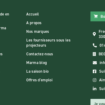
de en
Accueil
Bo
A propos
arma
Nos marques
Fre
330
Les fournisseurs sous les
projecteurs
01
es
Contactez-nous
BE0
Marma blog
in
s
La saison bio
Sui
Offres d'emploi
Aim
Sui
Je veu