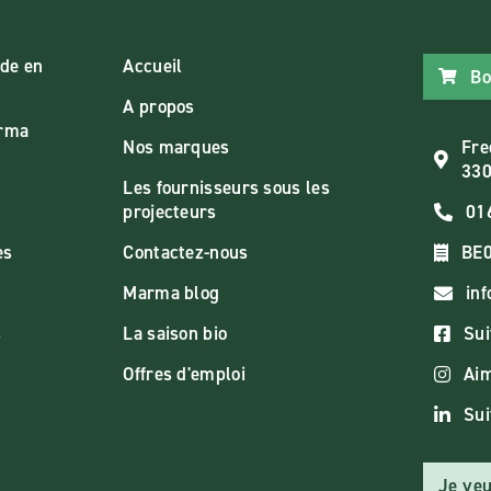
de en
Accueil
Bo
A propos
arma
Nos marques
Fre
330
Les fournisseurs sous les
projecteurs
01
es
Contactez-nous
BE0
Marma blog
in
s
La saison bio
Sui
Offres d'emploi
Aim
Sui
Je veu