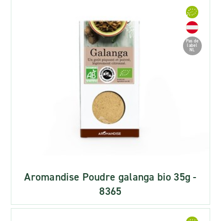
Pas de
label
NL
Aromandise Poudre galanga bio 35g -
8365