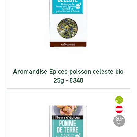
Aromandise Epices poisson celeste bio
25g - 8340
Pas de
label
NL