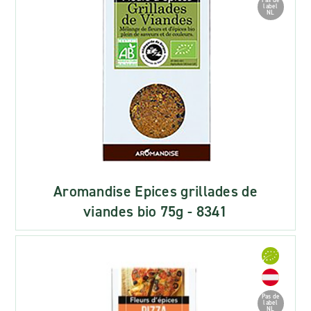
Pas de
label
NL
Aromandise Epices grillades de
viandes bio 75g - 8341
Pas de
label
NL