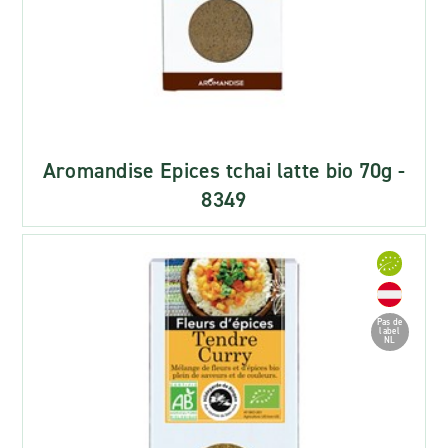
Aromandise Epices tchai latte bio 70g -
8349
Pas de
label
NL