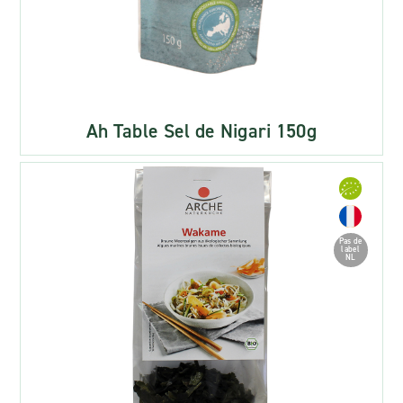
Ah Table Sel de Nigari 150g
Pas de
label
NL