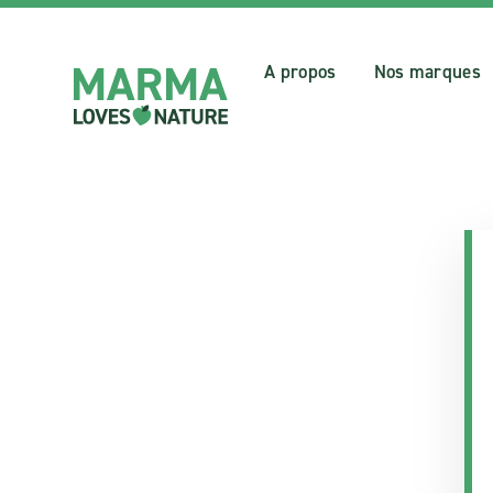
A propos
Nos marques