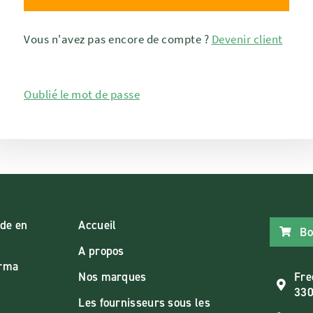
Vous n'avez pas encore de compte ?
Devenir client
Oublié le mot de passe
de en
Accueil
Bo
A propos
arma
Nos marques
Fre
330
Les fournisseurs sous les