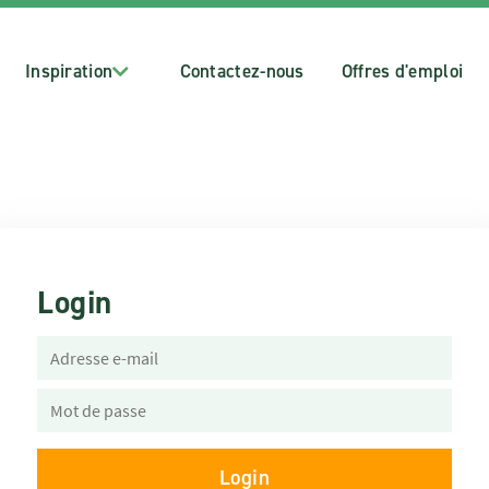
Inspiration
Contactez-nous
Offres d'emploi
Login