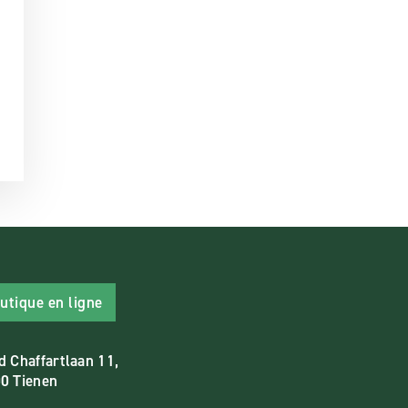
utique en ligne
d Chaffartlaan 11,
0 Tienen