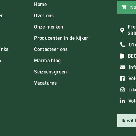
Home
Na
en
Over ons
Onze merken
Fre
330
Producenten in de kijker
01
inks
Contacteer ons
BE0
n
Marma blog
in
Seizoensgroen
Vol
Vacatures
Lik
Vol
Ik wil