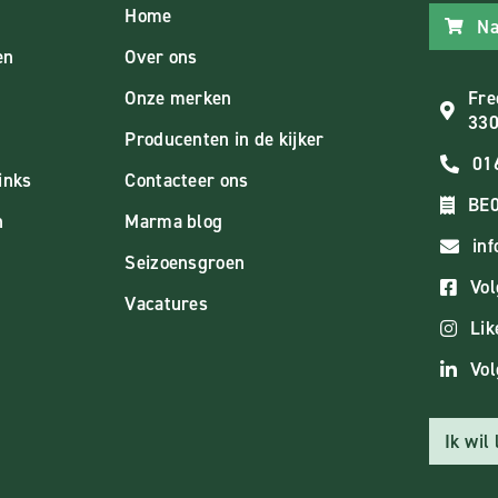
Home
Na
en
Over ons
Onze merken
Fre
330
Producenten in de kijker
01
inks
Contacteer ons
BE0
n
Marma blog
in
Seizoensgroen
Vol
Vacatures
Lik
Vol
Ik wil