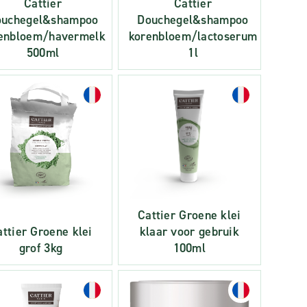
Cattier
Cattier
ouchegel&shampoo
Douchegel&shampoo
enbloem/havermelk
korenbloem/lactoserum
500ml
1l
Cattier Groene klei
ttier Groene klei
klaar voor gebruik
grof 3kg
100ml