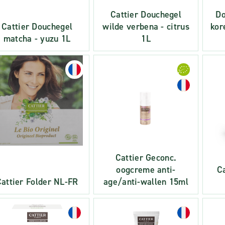
Cattier Douchegel
D
Cattier Douchegel
wilde verbena - citrus
kor
matcha - yuzu 1L
1L
Cattier Geconc.
oogcreme anti-
Ca
attier Folder NL-FR
age/anti-wallen 15ml