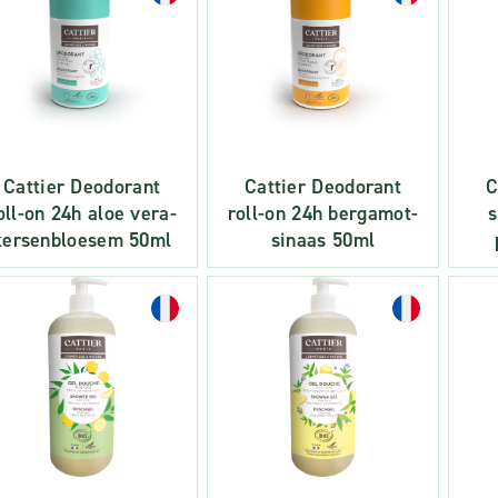
Cattier Deodorant
Cattier Deodorant
C
oll-on 24h aloe vera-
roll-on 24h bergamot-
kersenbloesem 50ml
sinaas 50ml