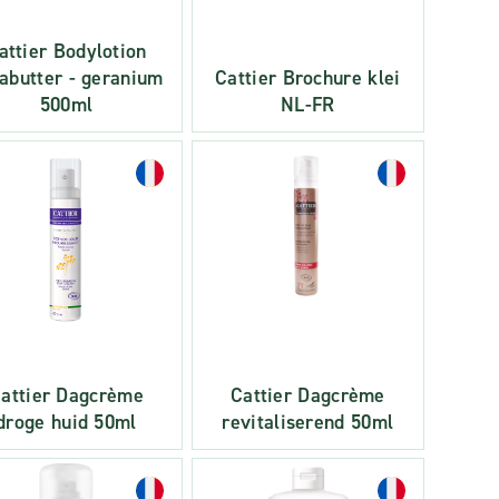
attier Bodylotion
abutter - geranium
Cattier Brochure klei
500ml
NL-FR
attier Dagcrème
Cattier Dagcrème
droge huid 50ml
revitaliserend 50ml