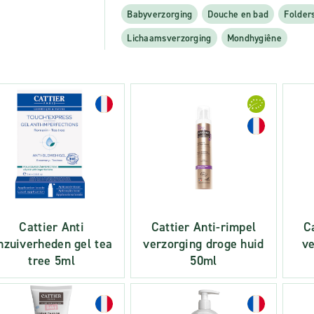
Babyverzorging
Douche en bad
Folder
Lichaamsverzorging
Mondhygiêne
Cattier Anti
Cattier Anti-rimpel
C
nzuiverheden gel tea
verzorging droge huid
ve
tree 5ml
50ml