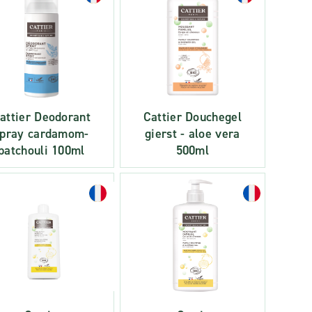
attier Deodorant
Cattier Douchegel
spray cardamom-
gierst - aloe vera
patchouli 100ml
500ml