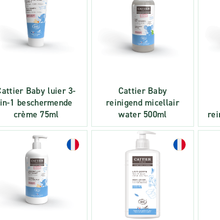
Cattier Baby luier 3-
Cattier Baby
in-1 beschermende
reinigend micellair
crème 75ml
water 500ml
re