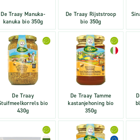
De Traay Manuka-
De Traay Rijststroop
Sin
kanuka bio 350g
bio 350g
De Traay
De Traay Tamme
D
Stuifmeelkorrels bio
kastanjehoning bio
b
430g
350g