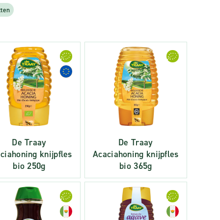
tten
De Traay
De Traay
ciahoning knijpfles
Acaciahoning knijpfles
bio 250g
bio 365g