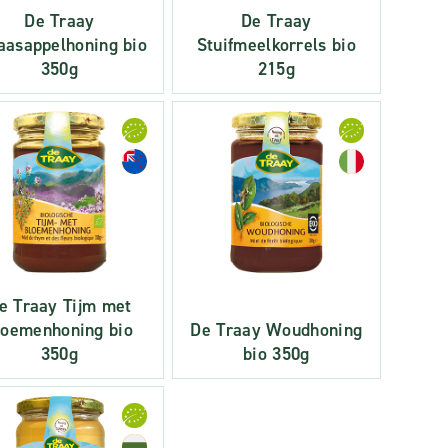
De Traay
De Traay
aasappelhoning bio
Stuifmeelkorrels bio
350g
215g
e Traay Tijm met
loemenhoning bio
De Traay Woudhoning
350g
bio 350g