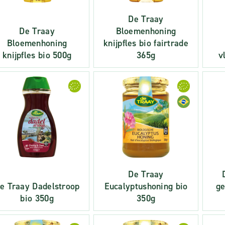
De Traay
De Traay
Bloemenhoning
Bloemenhoning
knijpfles bio fairtrade
knijpfles bio 500g
365g
v
De Traay
e Traay Dadelstroop
Eucalyptushoning bio
ge
bio 350g
350g