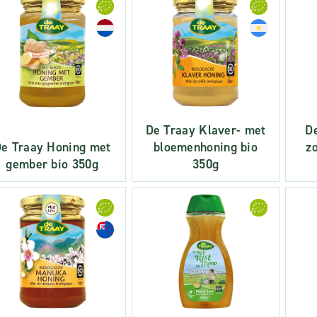
De Traay Klaver- met
D
e Traay Honing met
bloemenhoning bio
z
gember bio 350g
350g