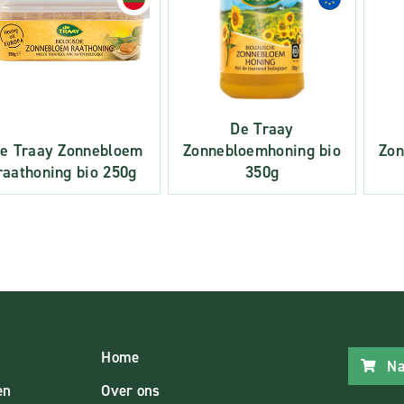
De Traay
e Traay Zonnebloem
Zonnebloemhoning bio
Zon
raathoning bio 250g
350g
Home
Na
en
Over ons