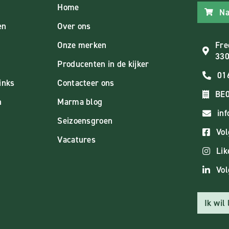
Home
Na
en
Over ons
Onze merken
Fre
330
Producenten in de kijker
01
inks
Contacteer ons
BE0
n
Marma blog
in
Seizoensgroen
Vol
Vacatures
Lik
Vol
Ik wil