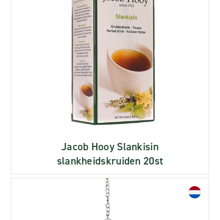
Jacob Hooy Slankisin
slankheidskruiden 20st