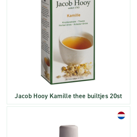
Jacob Hooy Kamille thee builtjes 20st