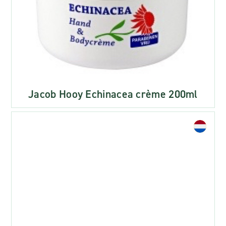
Jacob Hooy Echinacea crème 200ml