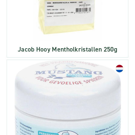
Jacob Hooy Mentholkristallen 250g