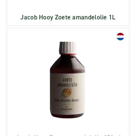
Jacob Hooy Zoete amandelolie 1L