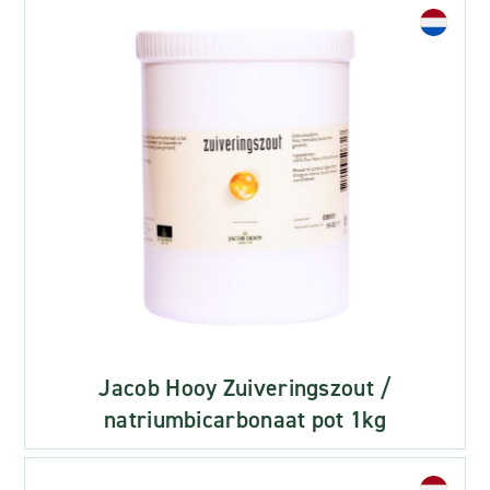
Jacob Hooy Zuiveringszout /
natriumbicarbonaat pot 1kg