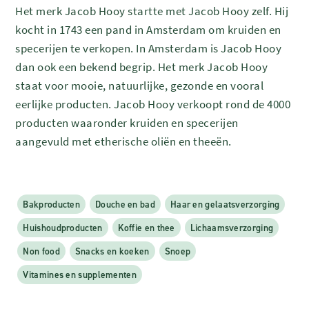
Het merk Jacob Hooy startte met Jacob Hooy zelf. Hij
kocht in 1743 een pand in Amsterdam om kruiden en
specerijen te verkopen. In Amsterdam is Jacob Hooy
dan ook een bekend begrip. Het merk Jacob Hooy
staat voor mooie, natuurlijke, gezonde en vooral
eerlijke producten. Jacob Hooy verkoopt rond de 4000
producten waaronder kruiden en specerijen
aangevuld met etherische oliën en theeën.
Bakproducten
Douche en bad
Haar en gelaatsverzorging
Huishoudproducten
Koffie en thee
Lichaamsverzorging
Non food
Snacks en koeken
Snoep
Vitamines en supplementen