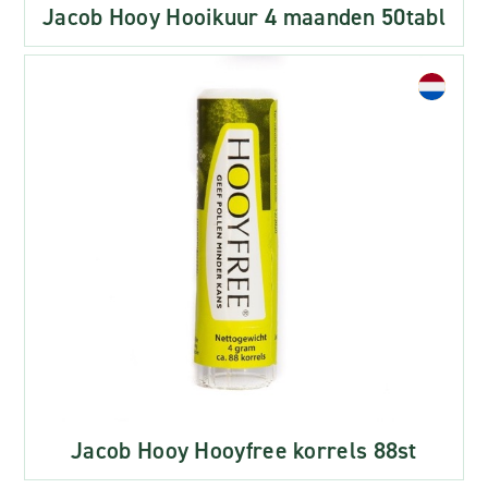
Jacob Hooy Hooikuur 4 maanden 50tabl
Jacob Hooy Hooyfree korrels 88st