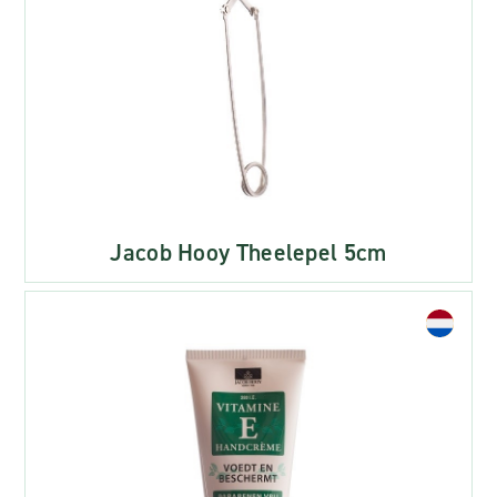
Jacob Hooy Theelepel 5cm