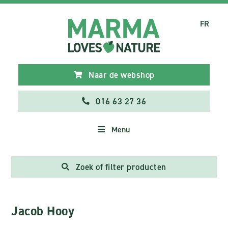
FR
Naar de webshop
016 63 27 36
Menu
Zoek of filter producten
Jacob Hooy