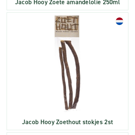
Jacob Hooy Zoete amandelolie 250ml
Jacob Hooy Zoethout stokjes 2st