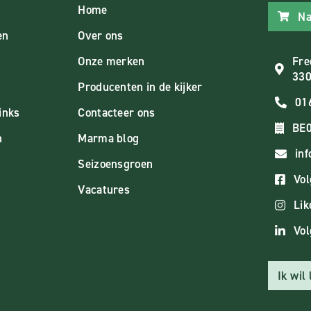
Home
Na
en
Over ons
Onze merken
Fre
330
Producenten in de kijker
01
inks
Contacteer ons
BE0
n
Marma blog
in
Seizoensgroen
Vol
Vacatures
Lik
Vol
Ik wil