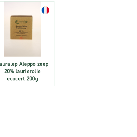
auralep Aleppo zeep
20% laurierolie
ecocert 200g