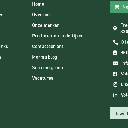
Home
Na
en
Over ons
Onze merken
Fre
330
Producenten in de kijker
01
inks
Contacteer ons
BE0
n
Marma blog
in
Seizoensgroen
Vol
Vacatures
Lik
Vol
Ik wil