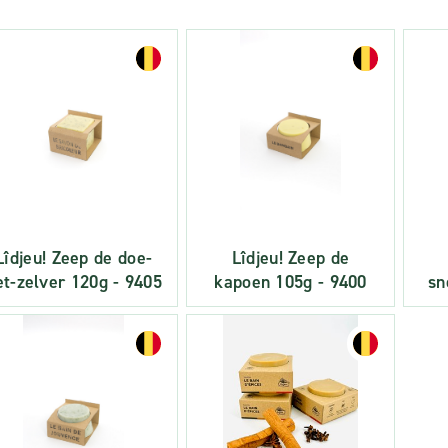
Lîdjeu! Zeep de doe-
Lîdjeu! Zeep de
et-zelver 120g - 9405
kapoen 105g - 9400
sn