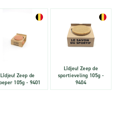
Lîdjeu! Zeep de
Lîdjeu! Zeep de
sportieveling 105g -
oeper 105g - 9401
9404