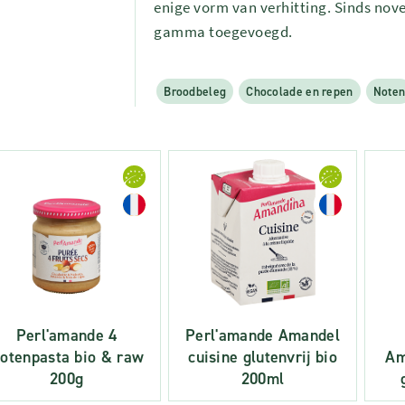
enige vorm van verhitting. Sinds no
gamma toegevoegd.
Broodbeleg
Chocolade en repen
Note
Perl'amande 4
Perl'amande Amandel
otenpasta bio & raw
cuisine glutenvrij bio
Am
200g
200ml