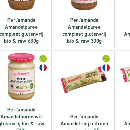
Perl'amande
Perl'amande
Amandelpuree
Amandelpuree
compleet glutenvrij
compleet glutenvrij
Am
bio & raw 630g
bio & raw 300g
Perl'amande
Amandelpuree wit
Perl'amande
glutenvrij bio & raw
Amandelreep citroen
Am