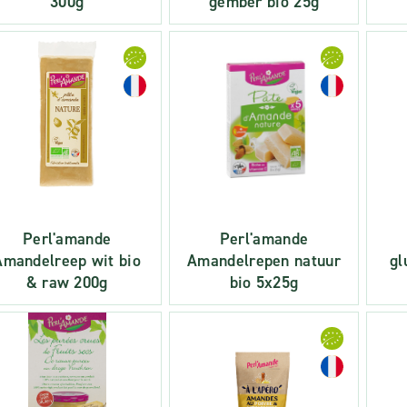
300g
gember bio 25g
Perl'amande
Perl'amande
Amandelreep wit bio
Amandelrepen natuur
gl
& raw 200g
bio 5x25g