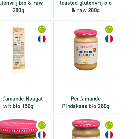
utenvrij bio & raw
toasted glutenvrij bio
280g
& raw 280g
rl'amande Nougat
Perl'amande
wit bio 150g
Pindakaas bio 280g