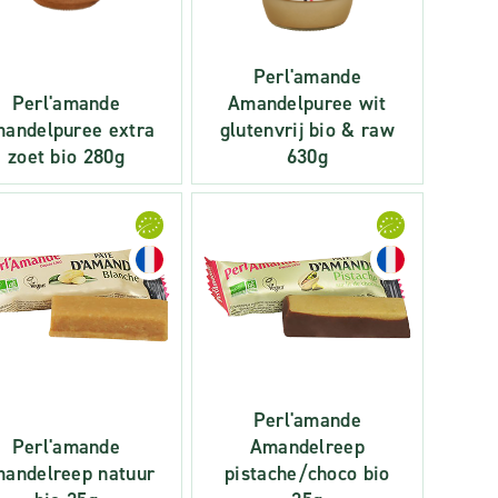
Perl'amande
Perl'amande
Amandelpuree wit
andelpuree extra
glutenvrij bio & raw
zoet bio 280g
630g
Perl'amande
Perl'amande
Amandelreep
andelreep natuur
pistache/choco bio