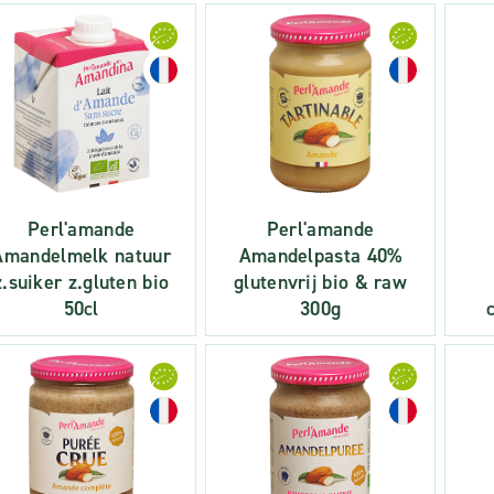
Perl'amande
Perl'amande
Amandelmelk natuur
Amandelpasta 40%
z.suiker z.gluten bio
glutenvrij bio & raw
50cl
300g