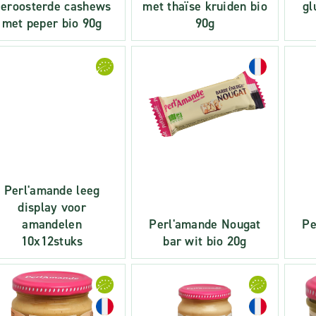
eroosterde cashews
met thaïse kruiden bio
gl
met peper bio 90g
90g
Perl'amande leeg
display voor
amandelen
Perl'amande Nougat
Pe
10x12stuks
bar wit bio 20g