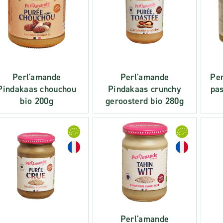
Perl'amande
Perl'amande
Per
Pindakaas chouchou
Pindakaas crunchy
pas
bio 200g
geroosterd bio 280g
Perl'amande