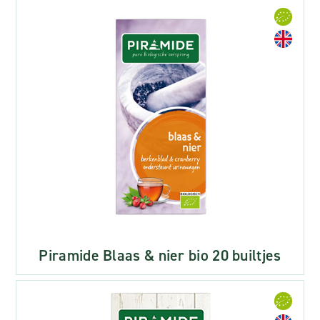
Piramide Blaas & nier bio 20 builtjes