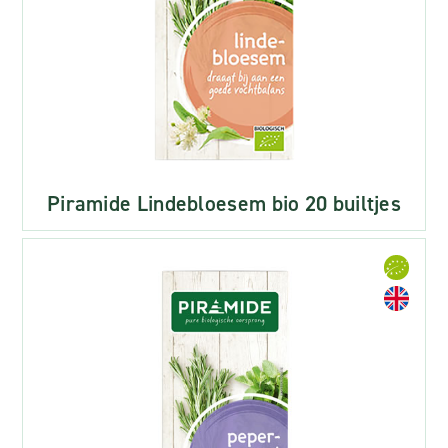
Piramide Lindebloesem bio 20 builtjes